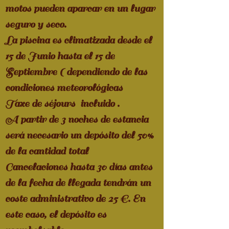
motos pueden aparcar en un lugar
seguro y seco.
La piscina es climatizada desde el
15 de Junio hasta el 15 de
Septiembre ( dependiendo de las
condiciones meteorológicas
Taxe de séjours incluido .
A partir de 3 noches de estancia
será necesario un depósito del 50%
de la cantidad total
Cancelaciones hasta 30 días antes
de la fecha de llegada tendrán un
coste administrativo de 25 €. En
este caso, el depósito es