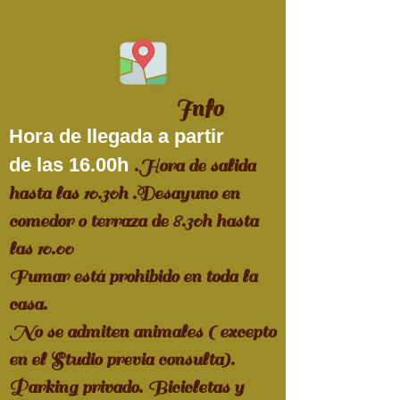
Info
Hora de llegada a partir
de
las
16.00h
.Hora de salida
hasta las 10.30h .
Desayuno en
comedor o terraza de 8.30h hasta
las 10.00
Fumar está prohibido en toda la
casa.
No se admiten animales ( excepto
en el Studio previa consulta).
Parking privado. Bicicletas y