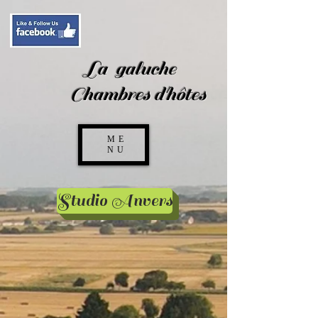
La galuche
Chambres d'hôtes
ME
NU
Studio Anvers