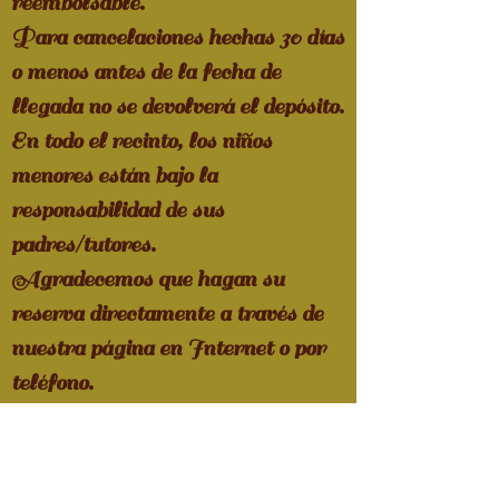
reembolsable.
Para cancelaciones hechas 30 días
o menos antes de la fecha de
llegada no se devolverá el depósito.
En todo el recinto, los niños
menores están bajo la
responsabilidad de sus
padres/tutores.
Agradecemos que hagan su
reserva directamente a
través de
nuestra página en Internet o por
teléfono.
Si necesita mås informåcion , no
dude en contactornos .