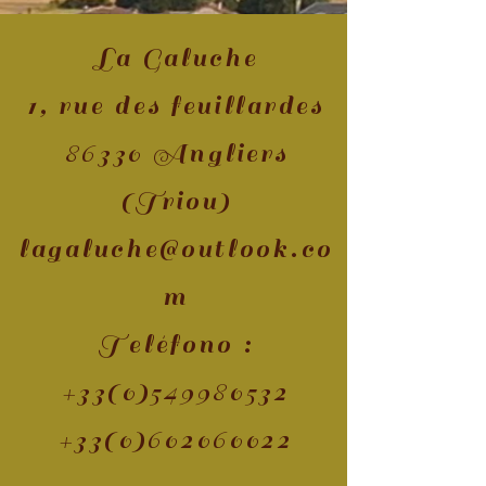
La Galuche
1, rue des feuillardes
86330 Angliers
(Triou)
lagaluche@outlook.co
m
Teléfono :
+33(0)549980532
+33(0)602060022